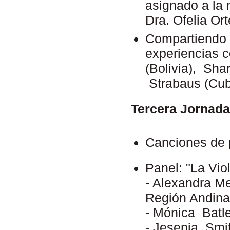
asignado a la 
Dra. Ofelia Or
Compartiendo t
experiencias c
(Bolivia), Sha
Strabaus (Cuba
Tercera Jornada
Canciones de p
Panel: "La Vio
- Alexandra M
Región Andin
- Mónica Batl
- Jesenia Smit