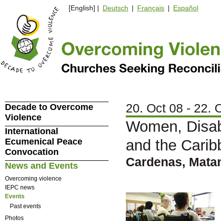
[English] |
Deutsch
|
Français
|
Español
20. Oct 08 - 22. 
Decade to Overcome
Violence
Women, Disabi
International
Ecumenical Peace
and the Cari
Convocation
Cardenas, Mata
News and Events
Overcoming violence
IEPC news
Events
Past events
Photos